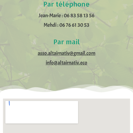
Par téléphone
Jean-Marie : 06 83 58 13 56
Mehdi : 06 76 61 30 53
Par mail
asso.altairnativ@gmail.com
info@altairnativ.eco