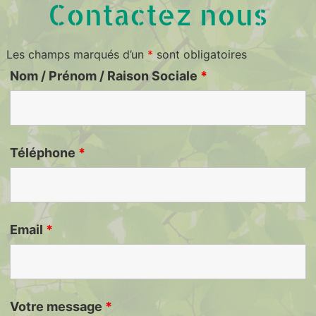
Contactez nous
Les champs marqués d’un
*
sont obligatoires
Nom / Prénom / Raison Sociale
*
Téléphone
*
Email
*
Votre message
*